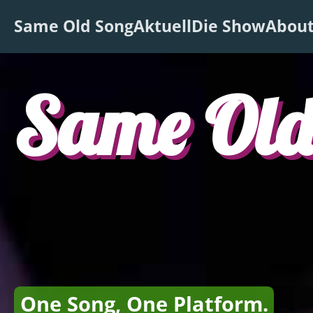
Same Old Song
Aktuell
Die Show
Abou
Same Old
One Song, One Platform.