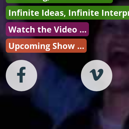
Infinite Ideas, Infinite Inter
Watch the Video …
Upcoming Show …