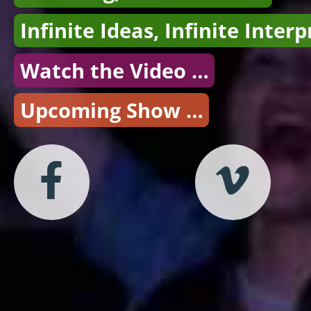
Infinite Ideas, Infinite Inter
Watch the Video …
Upcoming Show …