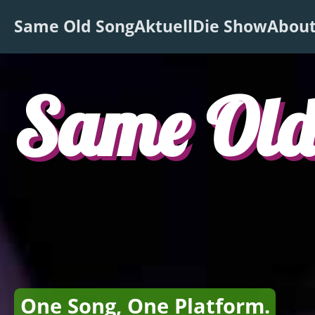
Same Old Song
Aktuell
Die Show
Abou
Same Old
One Song, One Platform.